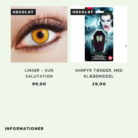
UDSOLGT
UDSOLGT
U
LINSER - SUN
VAMPYR TÆNDER, MED
B
SALUTATION
KLÆBEMIDDEL
99,00
29,00
INFORMATIONER