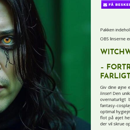
FÅ BESKE
Pakken indehold
OBS linserne er
WITCHW
– FORT
FARLIG
Giv dine øjne
linser
! Den uni
overnaturligt
fantasy-cospla
optimal hygiej
flot på øjet he
der vil skrue o