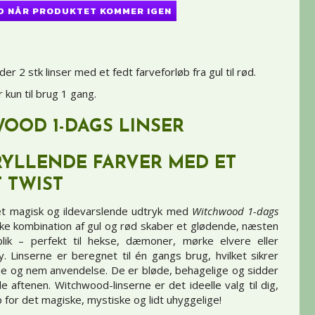
D NÅR PRODUKTET KOMMER IGEN
er 2 stk linser med et fedt farveforløb fra gul til rød.
 kun til brug 1 gang.
OOD 1-DAGS LINSER
RYLLENDE FARVER MED ET
T TWIST
 et magisk og ildevarslende udtryk med
Witchwood 1-dags
kke kombination af gul og rød skaber et glødende, næsten
 blik – perfekt til hekse, dæmoner, mørke elvere eller
y. Linserne er beregnet til én gangs brug, hvilket sikrer
ne og nem anvendelse. De er bløde, behagelige og sidder
le aftenen. Witchwood-linserne er det ideelle valg til dig,
p for det magiske, mystiske og lidt uhyggelige!