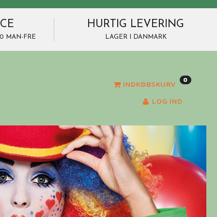
ICE
HURTIG LEVERING
7.00 MAN-FRE
LAGER I DANMARK
0
INDKØBSKURV
LOG IND