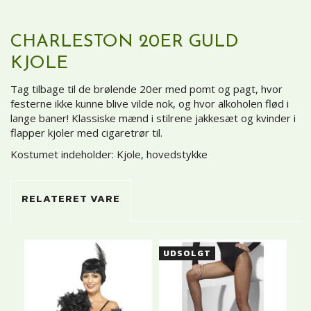
CHARLESTON 20ER GULD
KJOLE
Tag tilbage til de brølende 20er med pomt og pagt, hvor
festerne ikke kunne blive vilde nok, og hvor alkoholen flød i
lange baner! Klassiske mænd i stilrene jakkesæt og kvinder i
flapper kjoler med cigaretrør til.
Kostumet indeholder: Kjole, hovedstykke
RELATERET VARE
UDSOLGT
U