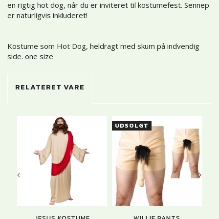
en rigtig hot dog, når du er inviteret til kostumefest. Sennep
er naturligvis inkluderet!
Kostume som Hot Dog, heldragt med skum på indvendig
side. one size
RELATERET VARE
UDSOLGT
JESUS KOSTUME
WILLIE PANTS
BA