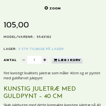
ZOOM
105,00
MODEL/VARENR.:
5543182
LAGER:
5 STK TILBAGE PÅ LAGER
ANTAL
LÆG I KURV
Fint kunstigt kvalitets juletræ som måler 40cm og er pyntet
med guldfarvet julepynt
KUNSTIG JULETRÆ MED
GULDPYNT – 40 CM
Skab julehygge med dette kompakte kunstige juletræ på 40