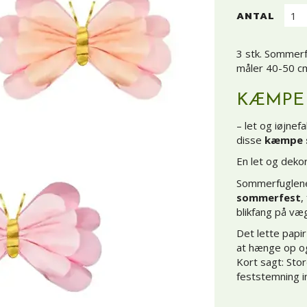
ANTAL
3 stk. Sommerf
måler 40-50 c
KÆMPE 
– let og iøjn
disse
kæmpe s
En let og dekor
Sommerfuglene
sommerfest
,
blikfang på væg
Det lette papi
at hænge op og
Kort sagt: Sto
feststemning i