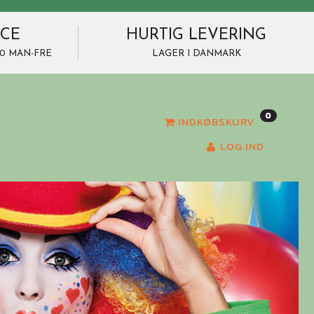
ICE
HURTIG LEVERING
7.00 MAN-FRE
LAGER I DANMARK
0
INDKØBSKURV
LOG IND