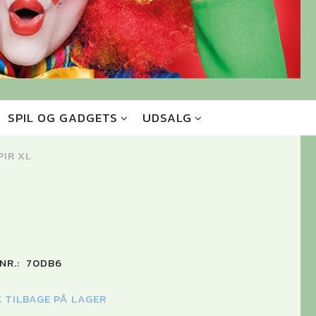
SPIL OG GADGETS
UDSALG
PIR XL
NR.:
70DB6
K TILBAGE PÅ LAGER