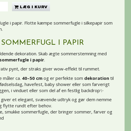
LÆG I KURV
ugle i papir. Flotte kæmpe sommerfugle i silkepapir som
m.
SOMMERFUGL I PAPIR
efaldende dekoration. Skab ægte sommerstemning med
ommerfugle i papir
.
ativ pynt, der straks giver wow-effekt til rummet.
 måler ca.
40–50 cm
og er perfekte som
dekoration
til
 fødselsdag, havefest, baby shower eller som farverigt
gen, i vinduet eller som del af en festlig backdrop✨
r giver et elegant, svævende udtryk og gør dem nemme
 flytte rundt efter behov.
re, smukke sommerfugle, der bringer sommer, farver og
nd