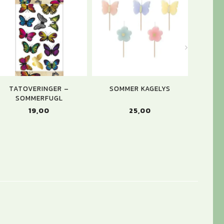
TATOVERINGER –
SOMMER KAGELYS
SOMMERF
SOMMERFUGL
25,00
19,00