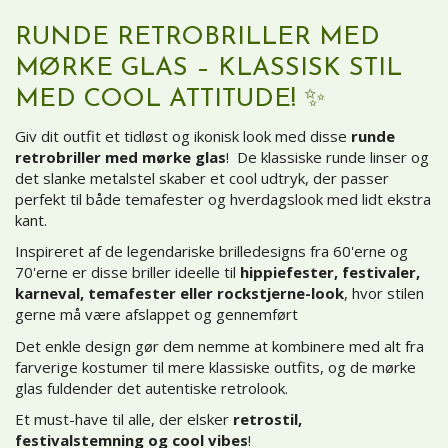
RUNDE RETROBRILLER MED
MØRKE GLAS – KLASSISK STIL
MED COOL ATTITUDE! ✨
Giv dit outfit et tidløst og ikonisk look med disse
runde
retrobriller med mørke glas
! De klassiske runde linser og
det slanke metalstel skaber et cool udtryk, der passer
perfekt til både temafester og hverdagslook med lidt ekstra
kant.
Inspireret af de legendariske brilledesigns fra 60'erne og
70'erne er disse briller ideelle til
hippiefester, festivaler,
karneval, temafester eller rockstjerne-look
, hvor stilen
gerne må være afslappet og gennemført
Det enkle design gør dem nemme at kombinere med alt fra
farverige kostumer til mere klassiske outfits, og de mørke
glas fuldender det autentiske retrolook.
Et must-have til alle, der elsker
retrostil,
festivalstemning og cool vibes
!