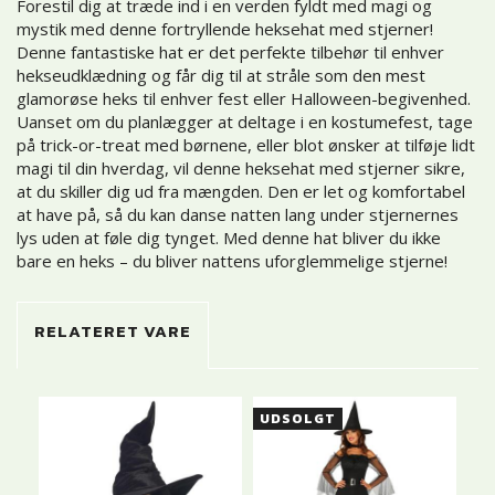
Forestil dig at træde ind i en verden fyldt med magi og
mystik med denne fortryllende heksehat med stjerner!
Denne fantastiske hat er det perfekte tilbehør til enhver
hekseudklædning og får dig til at stråle som den mest
glamorøse heks til enhver fest eller Halloween-begivenhed.
Uanset om du planlægger at deltage i en kostumefest, tage
på trick-or-treat med børnene, eller blot ønsker at tilføje lidt
magi til din hverdag, vil denne heksehat med stjerner sikre,
at du skiller dig ud fra mængden. Den er let og komfortabel
at have på, så du kan danse natten lang under stjernernes
lys uden at føle dig tynget. Med denne hat bliver du ikke
bare en heks – du bliver nattens uforglemmelige stjerne!
RELATERET VARE
UDSOLGT
-2