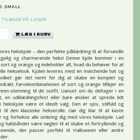
E:
SMALL
K TILBAGE PÅ LAGER
LÆG I KURV
res hekskjole – den perfekte påklædning til at forvandle
yggelig og charmerende heks! Denne kjole kommer i en
 sort og orange og indeholder alt, hvad du behøver for at
elle hekselook. Kjolen leveres med en matchende hat og
hvilket gør det nemt for dig at skabe en komplet og
edrakt. Farvekombinationen af sort og orange tilføjer en
ween-stemning til dit outfit. Uanset om du deltager i en
t, en udklædningsfest eller bare ønsker at sprede lidt
e hekskjole være et ideelt valg. Den er sjov, stilfuld og
 til den klassiske hekserolle. Gør dig klar til at kaste
er og forhekse alle omkring dig med vores hekskjole. Lad
 og halsbåndet være nøglen til at skabe et fortryllende og
seende, der passer perfekt til Halloween eller andre
eder.