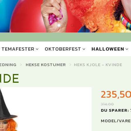
TEMAFESTER
OKTOBERFEST
HALLOWEEN
ÆDNING
HEKSE KOSTUMER
HEKS KJOLE - KVINDE
NDE
235,5
314,00
DU SPARER:
MODEL/VARE