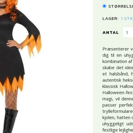
STØRRELS
LAGER:
1 ST
ANTAL
Præsenterer vo
dig til en uh
kombination af
skabe det ide
et halsbånd, 
autentisk heks
klassisk Hallo
Halloween-fes
magi, vil denn
passer perfekt
trylleformular
kjolen, hatten
uhyggeligt ud
festlige lejligh