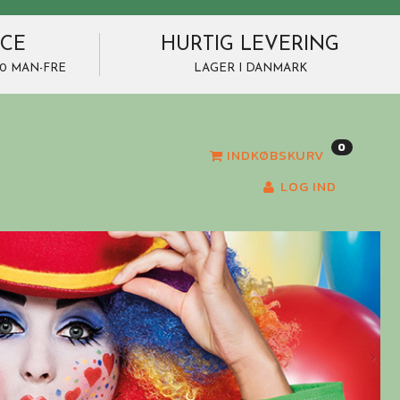
ICE
HURTIG LEVERING
7.00 MAN-FRE
LAGER I DANMARK
0
INDKØBSKURV
LOG IND