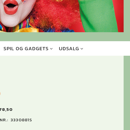
SPIL OG GADGETS
UDSALG
0
78,50
NR.:
3330881S