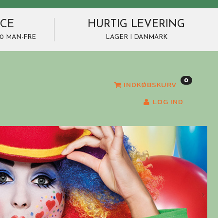
ICE
HURTIG LEVERING
7.00 MAN-FRE
LAGER I DANMARK
0
INDKØBSKURV
LOG IND