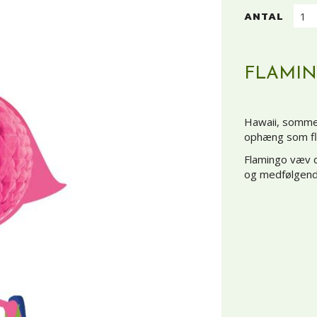
ANTAL
FLAMIN
Hawaii, sommer 
ophæng som fla
Flamingo væv 
og medfølgende