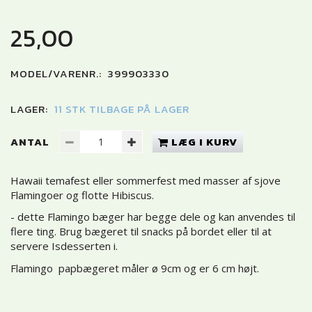
25,00
MODEL/VARENR.:
399903330
LAGER:
11 STK TILBAGE PÅ LAGER
ANTAL
LÆG I KURV
Hawaii temafest eller sommerfest med masser af sjove
Flamingoer og flotte Hibiscus.
- dette Flamingo bæger har begge dele og kan anvendes til
flere ting. Brug bægeret til snacks på bordet eller til at
servere Isdesserten i.
Flamingo papbægeret måler ø 9cm og er 6 cm højt.