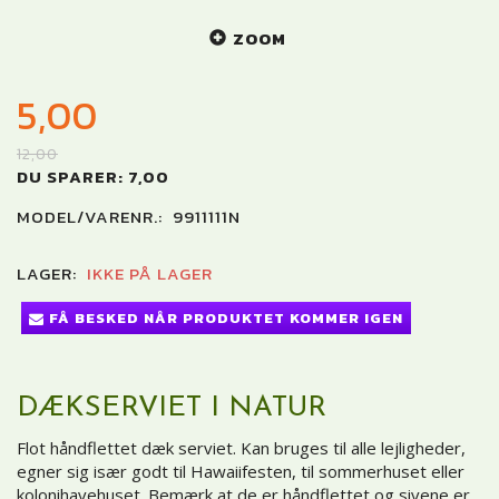
ZOOM
5,00
12,00
DU SPARER:
7,00
MODEL/VARENR.:
9911111N
LAGER:
IKKE PÅ LAGER
FÅ BESKED NÅR PRODUKTET KOMMER IGEN
DÆKSERVIET I NATUR
Flot håndflettet dæk serviet. Kan bruges til alle lejligheder,
egner sig især godt til Hawaiifesten, til sommerhuset eller
kolonihavehuset. Bemærk at de er håndflettet og sivene er