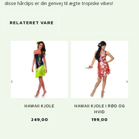
disse hårclips er din genvej til ægte tropiske vibes!
RELATERET VARE
U
HAWAII KJOLE
HAWAII KJOLE I RØD OG
H
HVID
249,00
199,00