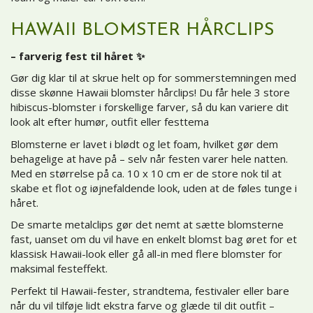
HAWAII BLOMSTER HÅRCLIPS
– farverig fest til håret ✨
Gør dig klar til at skrue helt op for sommerstemningen med
disse skønne Hawaii blomster hårclips! Du får hele 3 store
hibiscus-blomster i forskellige farver, så du kan variere dit
look alt efter humør, outfit eller festtema
Blomsterne er lavet i blødt og let foam, hvilket gør dem
behagelige at have på – selv når festen varer hele natten.
Med en størrelse på ca. 10 x 10 cm er de store nok til at
skabe et flot og iøjnefaldende look, uden at de føles tunge i
håret.
De smarte metalclips gør det nemt at sætte blomsterne
fast, uanset om du vil have en enkelt blomst bag øret for et
klassisk Hawaii-look eller gå all-in med flere blomster for
maksimal festeffekt.
Perfekt til Hawaii-fester, strandtema, festivaler eller bare
når du vil tilføje lidt ekstra farve og glæde til dit outfit –