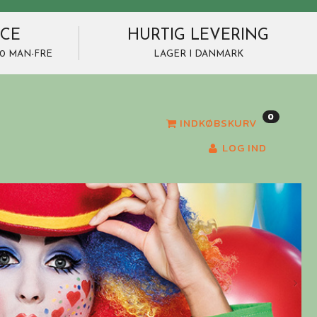
ICE
HURTIG LEVERING
7.00 MAN-FRE
LAGER I DANMARK
0
INDKØBSKURV
LOG IND