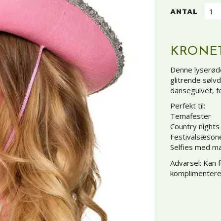
ANTAL
KRONET
Denne lyserøde
glitrende sølvd
dansegulvet, fe
Perfekt til:
Temafester
Country nights
Festivalsæson
Selfies med ma
Advarsel: Kan 
komplimentere