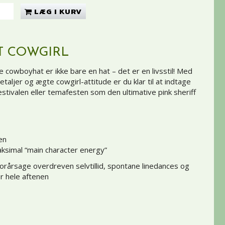
LÆG I KURV
 COWGIRL
 cowboyhat er ikke bare en hat – det er en livsstil! Med
etaljer og ægte cowgirl-attitude er du klar til at indtage
stivalen eller temafesten som den ultimative pink sheriff
en
ksimal “main character energy”
forårsage overdreven selvtillid, spontane linedances og
r hele aftenen