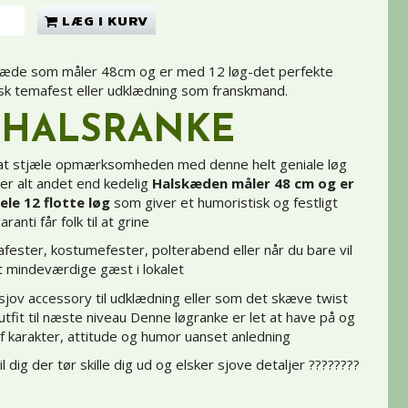
LÆG I KURV
kæde som måler 48cm og er med 12 løg-det perfekte
ansk temafest eller udklædning som franskmand.
 HALSRANKE
il at stjæle opmærksomheden med denne helt geniale løg
er alt andet end kedelig
Halskæden måler 48 cm og er
le 12 flotte løg
som giver et humoristisk og festligt
anti får folk til at grine
afester, kostumefester, polterabend eller når du bare vil
 mindeværdige gæst i lokalet
jov accessory til udklædning eller som det skæve twist
outfit til næste niveau Denne løgranke er let at have på og
f karakter, attitude og humor uanset anledning
l dig der tør skille dig ud og elsker sjove detaljer ????????