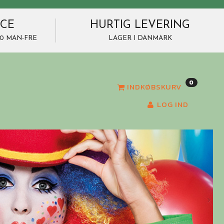
ICE
HURTIG LEVERING
7.00 MAN-FRE
LAGER I DANMARK
0
INDKØBSKURV
LOG IND