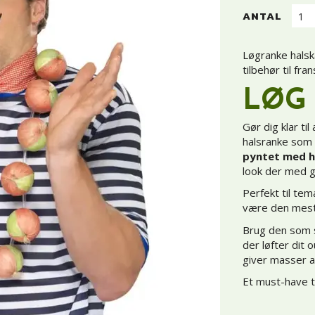
ANTAL
Løgranke hals
tilbehør til fr
LØG
Gør dig klar t
halsranke som 
pyntet med he
look der med gar
Perfekt til tem
være den mest
Brug den som s
der løfter dit 
giver masser a
Et must-have ti