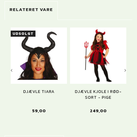
RELATERET VARE
UDSOLGT
DJÆVLE TIARA
DJÆVLE KJOLE I RØD-
DI
SORT - PIGE
59,00
249,00