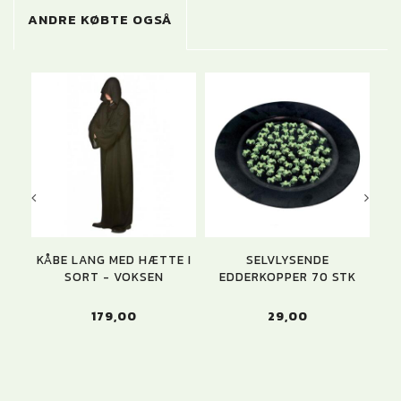
ANDRE KØBTE OGSÅ
U
KÅBE LANG MED HÆTTE I
SELVLYSENDE
SORT - VOKSEN
EDDERKOPPER 70 STK
V
179,00
29,00