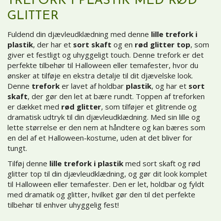
TREFORK I PLASTIK MED RØD
GLITTER
Fuldend din djævleudklædning med denne
lille trefork i
plastik
, der har et
sort skaft
og en
rød glitter top
, som
giver et festligt og uhyggeligt touch. Denne trefork er det
perfekte tilbehør til Halloween eller temafester, hvor du
ønsker at tilføje en ekstra detalje til dit djævelske look.
Denne
trefork
er lavet af holdbar
plastik
, og har et
sort
skaft
, der gør den let at bære rundt. Toppen af treforken
er dækket med
rød glitter
, som tilføjer et glitrende og
dramatisk udtryk til din djævleudklædning. Med sin lille og
lette størrelse er den nem at håndtere og kan bæres som
en del af et Halloween-kostume, uden at det bliver for
tungt.
Tilføj denne
lille trefork i plastik
med sort skaft og rød
glitter top til din djævleudklædning, og gør dit look komplet
til Halloween eller temafester. Den er let, holdbar og fyldt
med dramatik og glitter, hvilket gør den til det perfekte
tilbehør til enhver uhyggelig fest!