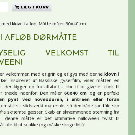
LÆG I KURV
 med klovn i afløb. Måtte måler 60x40 cm
I AFLØB DØRMÅTTE
SELIG VELKOMST TIL
WEEN!
er velkommen med et grin og et gys med denne
klovn i
tte
! Inspireret af klassiske gyserfilm, viser måtten en
, der kigger op fra afløbet – klar til at give et chok til
ør træde indenfor! Den måler
60x40 cm
, og er perfekt
een pynt ved hoveddøren, i entreen eller foran
Fremstillet i slidstærkt materiale, så den både kan tåle sko
 fra skræmte gæster. Skab en skræmmende stemning fra
 – denne måtte er det ultimative halloween twist til
r alle til at snakke (og måske skrige lidt)!