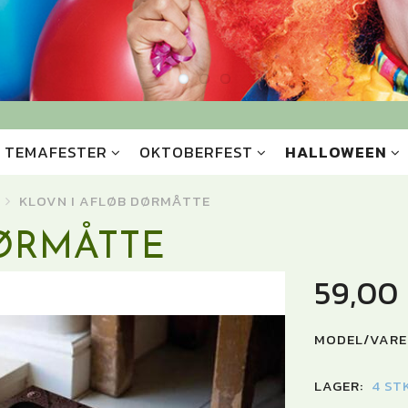
TEMAFESTER
OKTOBERFEST
HALLOWEEN
KLOVN I AFLØB DØRMÅTTE
ØRMÅTTE
59,00
MODEL/VARE
LAGER:
4 ST