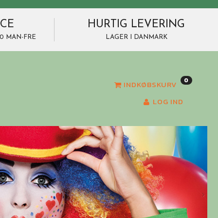
ICE
HURTIG LEVERING
7.00 MAN-FRE
LAGER I DANMARK
0
INDKØBSKURV
LOG IND