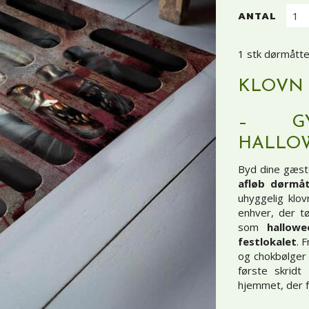
ANTAL
1 stk dørmåtte
KLOVN 
– GY
HALLO
Byd dine gæst
afløb dørmå
uhyggelig klovn
enhver, der t
som
hallow
festlokalet
. 
og chokbølger
første skridt
hjemmet, der få