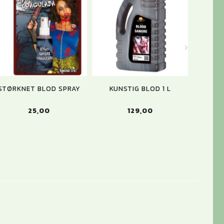
STØRKNET BLOD SPRAY
KUNSTIG BLOD 1 L
PAPT
BLO
25,00
129,00