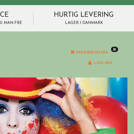
ICE
HURTIG LEVERING
7.00 MAN-FRE
LAGER I DANMARK
0
INDKØBSKURV
LOG IND