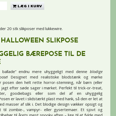
LÆG I KURV
der 20 stk slikposer med lukkewire.
 HALLOWEEN SLIKPOSE
YGGELIG BÆREPOSE TIL DE
E
ler ballade” endnu mere uhyggeligt med denne
blodige
pose
! Designet med realistiske blodstænk og mørke
r posen den helt rette horror-stemning, når børn (eller
jagt efter søde sager i mørket. Perfekt til trick-or-treat,
ester, goodiebags eller som del af en uhyggelig
sen er lavet i slidstærkt plast med hank, så den er let at
d masser af slik i. Det blodige design vækker opsigt og
t til zombie-, vampyr- eller gysertemaer. Et sjovt og
behør til årets mest spooky aften – lige til at fylde med