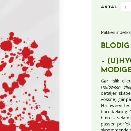
ANTAL
Pakken indehol
BLODIG
– (U)H
MODIG
Gør “slik el
Halloween slik
detaljer skabe
voksne) går på 
Halloween-f
borddækning. Po
bære – selv me
passer perfek
skræmmende til