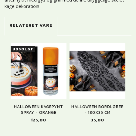
kage dekoration!
RELATERET VARE
UDSOLGT
U
HALLOWEEN KAGEPYNT
HALLOWEEN BORDLØBER
H
SPRAY - ORANGE
- 180X35 CM
125,00
35,00