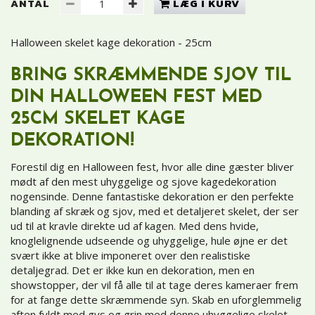
ANTAL
LÆG I KURV
Halloween skelet kage dekoration - 25cm
BRING SKRÆMMENDE SJOV TIL
DIN HALLOWEEN FEST MED
25CM SKELET KAGE
DEKORATION!
Forestil dig en Halloween fest, hvor alle dine gæster bliver
mødt af den mest uhyggelige og sjove kagedekoration
nogensinde. Denne fantastiske dekoration er den perfekte
blanding af skræk og sjov, med et detaljeret skelet, der ser
ud til at kravle direkte ud af kagen. Med dens hvide,
knoglelignende udseende og uhyggelige, hule øjne er det
svært ikke at blive imponeret over den realistiske
detaljegrad. Det er ikke kun en dekoration, men en
showstopper, der vil få alle til at tage deres kameraer frem
for at fange dette skræmmende syn. Skab en uforglemmelig
aften fyldt med gys og grin med denne uhyggelige skelet