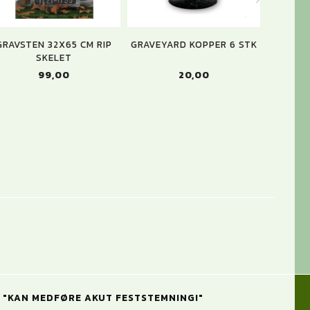
GRAVSTEN 32X65 CM RIP
GRAVEYARD KOPPER 6 STK
HAL
SKELET
99,00
20,00
"KAN MEDFØRE AKUT FESTSTEMNING!"