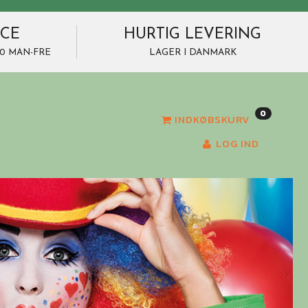
ICE
HURTIG LEVERING
7.00 MAN-FRE
LAGER I DANMARK
0
INDKØBSKURV
LOG IND