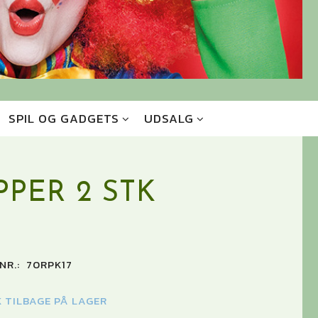
SPIL OG GADGETS
UDSALG
PER 2 STK
NR.:
70RPK17
K TILBAGE PÅ LAGER