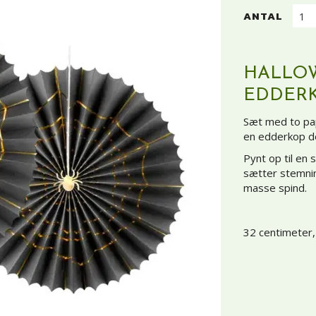
ANTAL
HALLO
EDDER
Sæt med to papi
en edderkop de
Pynt op til en
sætter stemni
masse spind.
32 centimeter,