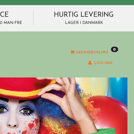
ICE
HURTIG LEVERING
7.00 MAN-FRE
LAGER I DANMARK
0
INDKØBSKURV
LOG IND