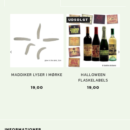
UDSOLGT
MADDIKER LYSER I MØRKE
HALLOWEEN
E
FLASKELABELS
19,00
19,00
INFORMATIONER