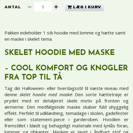
ANTAL
LÆG I KURV
Pakken indeholder 1 stk hoodie med lomme og hætte samt
en maske i skelet tema.
SKELET HOODIE MED MASKE
– COOL KOMFORT OG KNOGLER
FRA TOP TIL TÅ
Tag din Halloween- eller hverdagsstil til næste niveau med
denne
skelet hoodie med maske
! Den sorte hættetrøje er
prydet med et detaljeret skele motiv på fronten og
ærmerne. Den medfølgende maske skaber fuld uhyggelig
effekt. Perfekt til udklædning, temadage i skolen, gadefester
eller som statement-piece i garderoben. Hoodien er
fremstillet i blødt og behageligt materiale med lynlås foran,
lommer og ribkanter. Masken er lavet i åndbart stof og