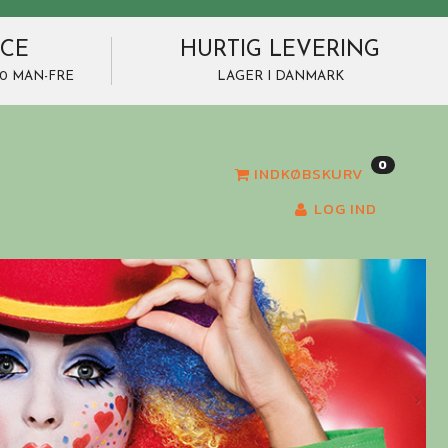
ICE
HURTIG LEVERING
7.00 MAN-FRE
LAGER I DANMARK
0
INDKØBSKURV
LOG IND