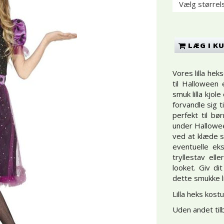
LÆG I K
Vores lilla he
til Halloween 
smuk lilla kjol
forvandle sig t
perfekt til bø
under Hallowee
ved at klæde s
eventuelle ek
tryllestav ell
looket. Giv di
dette smukke l
Lilla heks kost
Uden andet til