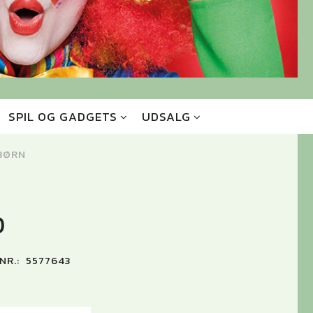
SPIL OG GADGETS
UDSALG
 BØRN
0
NR.:
5577643