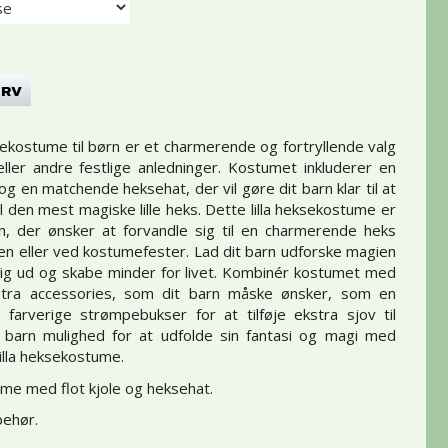
URV
ksekostume til børn er et charmerende og fortryllende valg
eller andre festlige anledninger. Kostumet inkluderer en
e og en matchende heksehat, der vil gøre dit barn klar til at
il den mest magiske lille heks. Dette lilla heksekostume er
rn, der ønsker at forvandle sig til en charmerende heks
n eller ved kostumefester. Lad dit barn udforske magien
ig ud og skabe minder for livet. Kombinér kostumet med
stra accessories, som dit barn måske ønsker, som en
er farverige strømpebukser for at tilføje ekstra sjov til
t barn mulighed for at udfolde sin fantasi og magi med
illa heksekostume.
ume med flot kjole og heksehat.
behør.