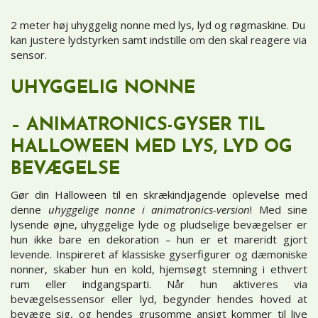
2 meter høj uhyggelig nonne med lys, lyd og røgmaskine. Du
kan justere lydstyrken samt indstille om den skal reagere via
sensor.
UHYGGELIG NONNE
– ANIMATRONICS-GYSER TIL
HALLOWEEN MED LYS, LYD OG
BEVÆGELSE
Gør din Halloween til en skrækindjagende oplevelse med
denne
uhyggelige nonne i animatronics-version
! Med sine
lysende øjne, uhyggelige lyde og pludselige bevægelser er
hun ikke bare en dekoration – hun er et mareridt gjort
levende. Inspireret af klassiske gyserfigurer og dæmoniske
nonner, skaber hun en kold, hjemsøgt stemning i ethvert
rum eller indgangsparti. Når hun aktiveres via
bevægelsessensor eller lyd, begynder hendes hoved at
bevæge sig, og hendes grusomme ansigt kommer til live