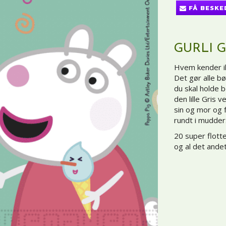
FÅ BESKE
GURLI G
Hvem kender ik
Det gør alle bø
du skal holde b
den lille Gris 
sin og mor og 
rundt i mudder
20 super flott
og al det ande