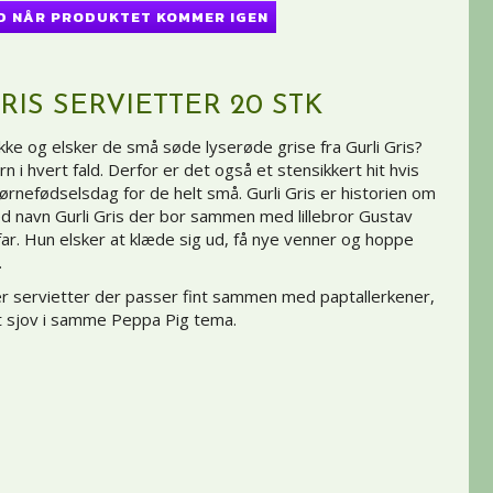
D NÅR PRODUKTET KOMMER IGEN
RIS SERVIETTER 20 STK
ke og elsker de små søde lyserøde grise fra Gurli Gris?
rn i hvert fald. Derfor er det også et stensikkert hit hvis
ørnefødselsdag for de helt små. Gurli Gris er historien om
ved navn Gurli Gris der bor sammen med lillebror Gustav
far. Hun elsker at klæde sig ud, få nye venner og hoppe
.
er servietter der passer fint sammen med paptallerkener,
t sjov i samme Peppa Pig tema.