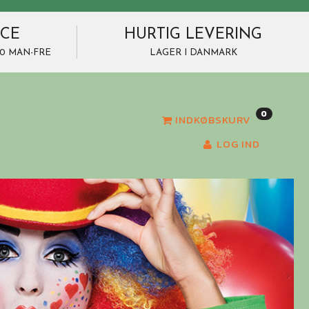
ICE
HURTIG LEVERING
7.00 MAN-FRE
LAGER I DANMARK
0
INDKØBSKURV
LOG IND