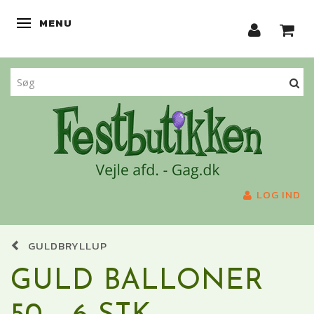
MENU
SKIFTE NAVIGATION
LOG IND
GULDBRYLLUP
GULD BALLONER