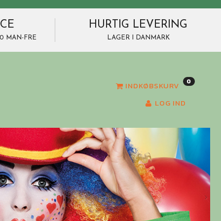
ICE
HURTIG LEVERING
7.00 MAN-FRE
LAGER I DANMARK
0
INDKØBSKURV
LOG IND