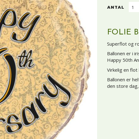
ANTAL
FOLIE 
Superflot og ro
Ballonen er i 
Happy 50th Ann
Virkelig en fl
Ballonen er he
den store dag,