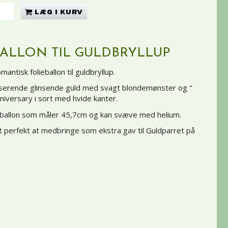
LÆG I KURV
BALLON TIL GULDBRYLLUP
mantisk folieballon til guldbryllup.
iriserende glinsende guld med svagt blondemønster og "
iversary i sort med hvide kanter.
ot ballon som måler 45,7cm og kan svæve med helium.
lt perfekt at medbringe som ekstra gav til Guldparret på