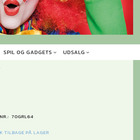
SPIL OG GADGETS
UDSALG
T
NR.:
70GRL64
TK TILBAGE PÅ LAGER