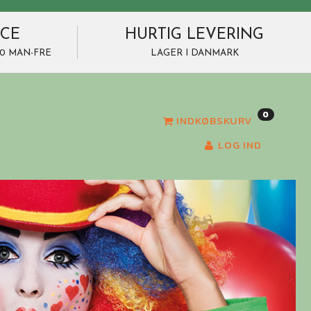
ICE
HURTIG LEVERING
7.00 MAN-FRE
LAGER I DANMARK
0
INDKØBSKURV
LOG IND