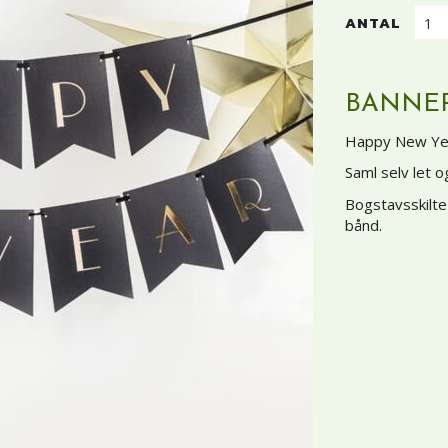
ANTAL
BANNER
Happy New Year
Saml selv let o
Bogstavsskilte
bånd.