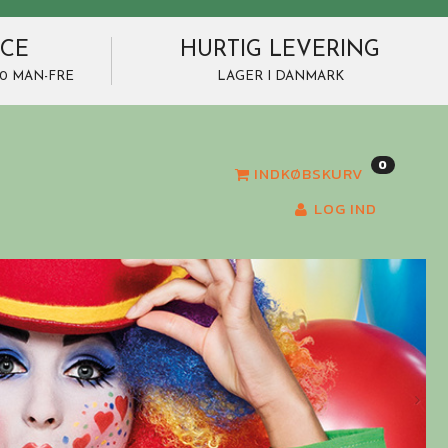
ICE
HURTIG LEVERING
7.00 MAN-FRE
LAGER I DANMARK
0
INDKØBSKURV
LOG IND