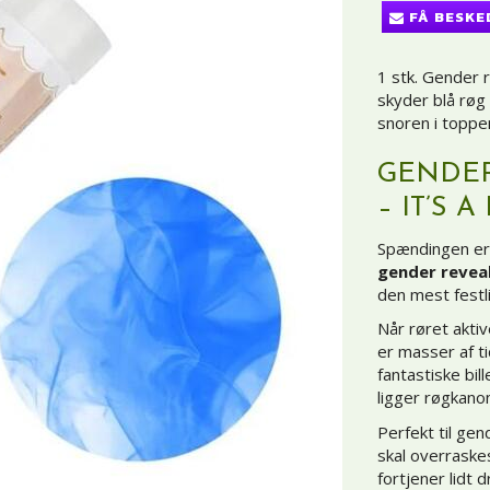
FÅ BESKE
1 stk. Gender
skyder blå røg
snoren i toppe
GENDER
– IT’S A
Spændingen er 
gender revea
den mest fest
Når røret aktiv
er masser af ti
fantastiske bi
ligger røgkano
Perfekt til gen
skal overraske
fortjener lidt 