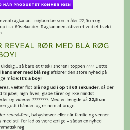
D NÅR PRODUKTET KOMMER IGEN
 reveal røgkanon - røgbombe som måler 22,5cm og
 op i ca. 60sekunder. Røgkanonen aktiveret ved et træk i
n.
 REVEAL RØR MED BLÅ RØG
 BOY!
ulidelig… så bare et træk i snoren i toppen ???? Dette
l kanonrør med blå røg
afslører den store nyhed på
lige måde:
It’s a boy!
eres, vælter flot
blå røg ud i op til 60 sekunder
, så der
d til jubel, high-fives, glade tårer og ikke mindst
lleder og videoer ????????. Med en længde på
22,5 cm
nen godt i hånden og er nem at bruge.
der reveal-fest, babyshower eller når familie og venner
s med stil. For lad os være ærlige – sådan en nyhed
dramatisk røg