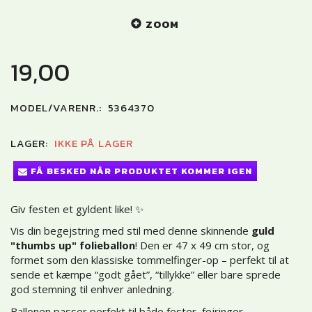
ZOOM
19,00
MODEL/VARENR.:
5364370
LAGER:
IKKE PÅ LAGER
FÅ BESKED NÅR PRODUKTET KOMMER IGEN
Giv festen et gyldent like! ✨
Vis din begejstring med stil med denne skinnende
guld
"thumbs up" folieballon
! Den er 47 x 49 cm stor, og
formet som den klassiske tommelfinger-op – perfekt til at
sende et kæmpe “godt gået”, “tillykke” eller bare sprede
god stemning til enhver anledning.
Ballonen passer perfekt til både fester, fejringer,