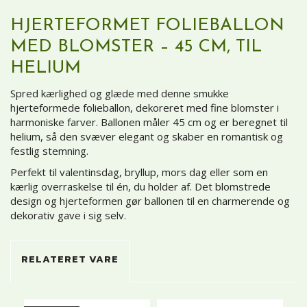
HJERTEFORMET
FOLIEBALLON
MED
BLOMSTER –
45
CM,
TIL
HELIUM
Spred
kærlighed
og
glæde
med
denne
smukke
hjerteformede
folieballon,
dekoreret
med
fine
blomster
i
harmoniske
farver.
Ballonen
måler
45
cm
og
er
beregnet
til
helium,
så
den
svæver
elegant
og
skaber
en
romantisk
og
festlig
stemning.
Perfekt
til
valentinsdag,
bryllup,
mors
dag
eller
som
en
kærlig
overraskelse
til
én,
du
holder
af.
Det
blomstrede
design
og
hjerteformen
gør
ballonen
til
en
charmerende
og
dekorativ
gave
i
sig
selv.
RELATERET VARE