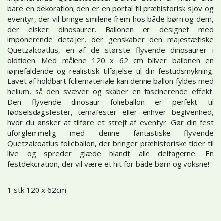
bare en dekoration; den er en portal til præhistorisk sjov og
eventyr, der vil bringe smilene frem hos både børn og dem,
der elsker dinosaurer. Ballonen er designet med
imponerende detaljer, der genskaber den majestætiske
Quetzalcoatlus, en af de største flyvende dinosaurer i
oldtiden. Med målene 120 x 62 cm bliver ballonen en
iøjnefaldende og realistisk tilføjelse til din festudsmykning.
Lavet af holdbart foliemateriale kan denne ballon fyldes med
helium, så den svæver og skaber en fascinerende effekt.
Den flyvende dinosaur folieballon er perfekt til
fødselsdagsfester, temafester eller enhver begivenhed,
hvor du ønsker at tilføre et strejf af eventyr. Gør din fest
uforglemmelig med denne fantastiske flyvende
Quetzalcoatlus folieballon, der bringer præhistoriske tider til
live og spreder glæde blandt alle deltagerne. En
festdekoration, der vil være et hit for både børn og voksne!
1 stk 120 x 62cm