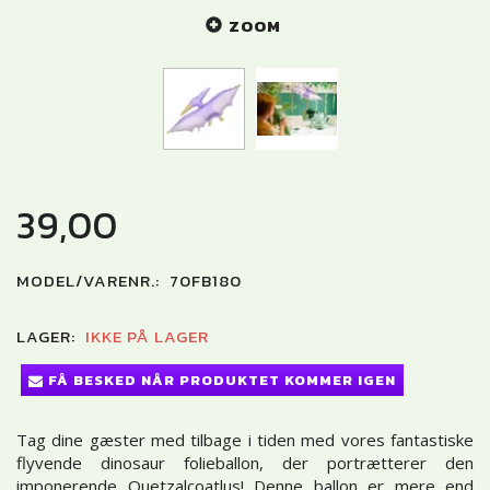
ZOOM
39,00
MODEL/VARENR.:
70FB180
LAGER:
IKKE PÅ LAGER
FÅ BESKED NÅR PRODUKTET KOMMER IGEN
Tag dine gæster med tilbage i tiden med vores fantastiske
flyvende dinosaur folieballon, der portrætterer den
imponerende Quetzalcoatlus! Denne ballon er mere end