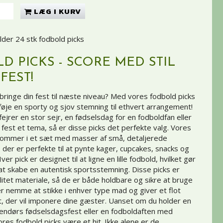
LÆG I KURV
lder 24 stk fodbold picks
D PICKS - SCORE MED STIL
 FEST!
at bringe din fest til næste niveau? Med vores fodbold picks
lføje en sporty og sjov stemning til ethvert arrangement!
jrer en stor sejr, en fødselsdag for en fodboldfan eller
in fest et tema, så er disse picks det perfekte valg. Vores
kommer i et sæt med masser af små, detaljerede
 der er perfekte til at pynte kager, cupcakes, snacks og
r pick er designet til at ligne en lille fodbold, hvilket gør
 at skabe en autentisk sportsstemning. Disse picks er
alitet materiale, så de er både holdbare og sikre at bruge
 nemme at stikke i enhver type mad og giver et flot
t, der vil imponere dine gæster. Uanset om du holder en
indendørs fødselsdagsfest eller en fodboldaften med
ores fodbold picks være et hit. Ikke alene er de