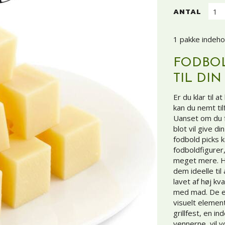
ANTAL
1 pakke indeho
FODBOL
TIL DIN
Er du klar til 
kan du nemt ti
Uanset om du fe
blot vil give d
fodbold picks 
fodboldfigurer,
meget mere. Hve
dem ideelle til
lavet af høj kv
med mad. De er
visuelt elemen
grillfest, en 
vennerne, vil v