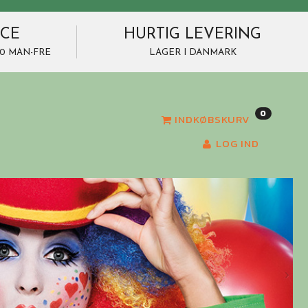
ICE
HURTIG LEVERING
7.00 MAN-FRE
LAGER I DANMARK
0
INDKØBSKURV
LOG IND