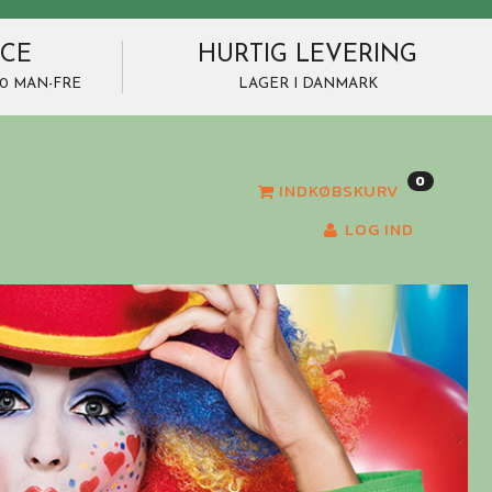
ICE
HURTIG LEVERING
7.00 MAN-FRE
LAGER I DANMARK
0
INDKØBSKURV
LOG IND