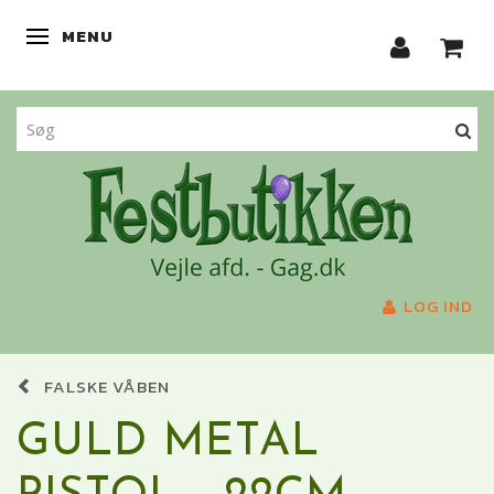
MENU
SKIFTE NAVIGATION
LOG IND
FALSKE VÅBEN
GULD METAL