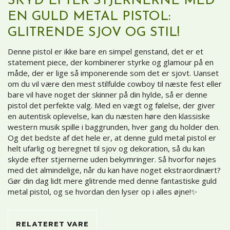
SKYD EFTER STJERNERNE MED
EN GULD METAL PISTOL:
GLITRENDE SJOV OG STIL!
Denne pistol er ikke bare en simpel genstand, det er et
statement piece, der kombinerer styrke og glamour på en
måde, der er lige så imponerende som det er sjovt. Uanset
om du vil være den mest stilfulde cowboy til næste fest eller
bare vil have noget der skinner på din hylde, så er denne
pistol det perfekte valg. Med en vægt og følelse, der giver
en autentisk oplevelse, kan du næsten høre den klassiske
western musik spille i baggrunden, hver gang du holder den.
Og det bedste af det hele er, at denne guld metal pistol er
helt ufarlig og beregnet til sjov og dekoration, så du kan
skyde efter stjernerne uden bekymringer. Så hvorfor nøjes
med det almindelige, når du kan have noget ekstraordinært?
Gør din dag lidt mere glitrende med denne fantastiske guld
metal pistol, og se hvordan den lyser op i alles øjne!✨
RELATERET VARE