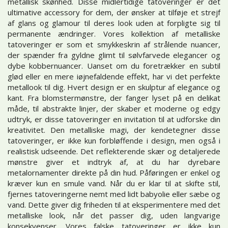
metallisk skønhed. Disse midlertidige tatoveringer er det
ultimative accessory for dem, der ønsker at tilføje et strejf
af glans og glamour til deres look uden at forpligte sig til
permanente ændringer. Vores kollektion af metalliske
tatoveringer er som et smykkeskrin af strålende nuancer,
der spænder fra gyldne glimt til sølvfarvede elegancer og
dybe kobbernuancer. Uanset om du foretrækker en subtil
glød eller en mere iøjnefaldende effekt, har vi det perfekte
metallook til dig. Hvert design er en skulptur af elegance og
kant. Fra blomstermønstre, der fanger lyset på en delikat
måde, til abstrakte linjer, der skaber et moderne og edgy
udtryk, er disse tatoveringer en invitation til at udforske din
kreativitet. Den metalliske magi, der kendetegner disse
tatoveringer, er ikke kun forbløffende i design, men også i
realistisk udseende. Det reflekterende skær og detaljerede
mønstre giver et indtryk af, at du har dyrebare
metalornamenter direkte på din hud. Påføringen er enkel og
kræver kun en smule vand. Når du er klar til at skifte stil,
fjernes tatoveringerne nemt med lidt babyolie eller sæbe og
vand. Dette giver dig friheden til at eksperimentere med det
metalliske look, når det passer dig, uden langvarige
konsekvenser. Vores falske tatoveringer er ikke kun