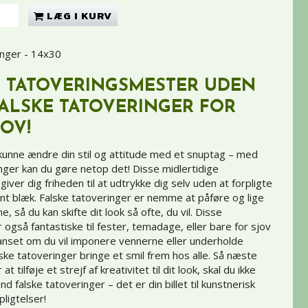
LÆG I KURV
inger - 14x30
N TATOVERINGSMESTER UDEN
FALSKE TATOVERINGER FOR
JOV!
t kunne ændre din stil og attitude med et snuptag – med
inger kan du gøre netop det! Disse midlertidige
ver dig friheden til at udtrykke dig selv uden at forpligte
ent blæk. Falske tatoveringer er nemme at påføre og lige
ne, så du kan skifte dit look så ofte, du vil. Disse
 også fantastiske til fester, temadage, eller bare for sjov
nset om du vil imponere vennerne eller underholde
lske tatoveringer bringe et smil frem hos alle. Så næste
t tilføje et strejf af kreativitet til dit look, skal du ikke
d falske tatoveringer – det er din billet til kunstnerisk
pligtelser!