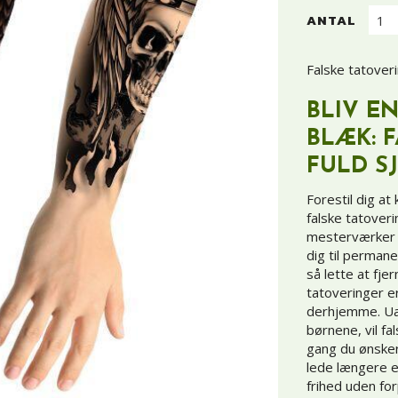
ANTAL
Falske tatover
BLIV E
BLÆK: 
FULD S
Forestil dig a
falske tatover
mesterværker gi
dig til perman
så lette at fjer
tatoveringer er
derhjemme. Ua
børnene, vil fa
gang du ønsker a
lede længere en
frihed uden for