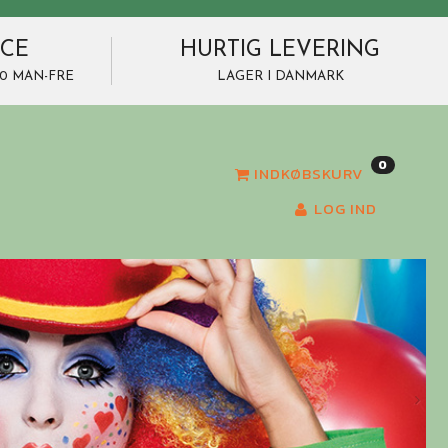
ICE
HURTIG LEVERING
7.00 MAN-FRE
LAGER I DANMARK
0
INDKØBSKURV
LOG IND