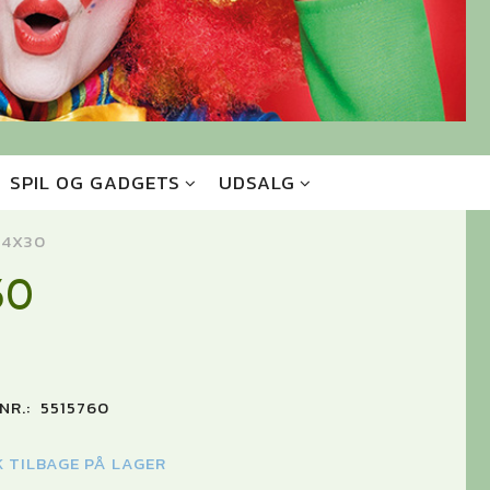
SPIL OG GADGETS
UDSALG
14X30
30
NR.:
5515760
K TILBAGE PÅ LAGER