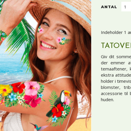
ANTAL
Indeholder 1 a
TATOVE
Giv dit sommer
der emmer af 
temaaftener, k
ekstra attitude
holder i timev
blomster, tri
accessorie til
huden.