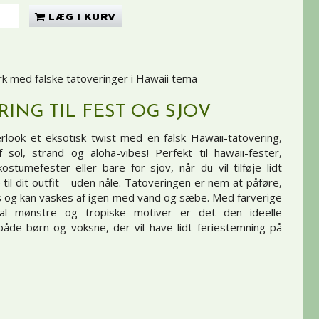
LÆG I KURV
rk med falske tatoveringer i Hawaii tema
RING TIL FEST OG SJOV
look et eksotisk twist med en falsk Hawaii-tatovering,
sol, strand og aloha-vibes! Perfekt til hawaii-fester,
ostumefester eller bare for sjov, når du vil tilføje lidt
 til dit outfit – uden nåle. Tatoveringen er nem at påføre,
is og kan vaskes af igen med vand og sæbe. Med farverige
bal mønstre og tropiske motiver er det den ideelle
 både børn og voksne, der vil have lidt feriestemning på