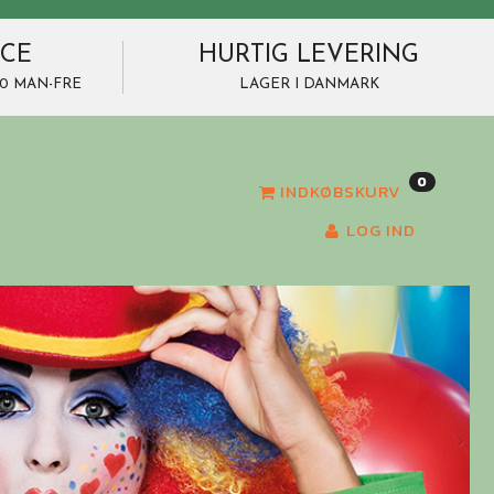
ICE
HURTIG LEVERING
7.00 MAN-FRE
LAGER I DANMARK
0
INDKØBSKURV
LOG IND