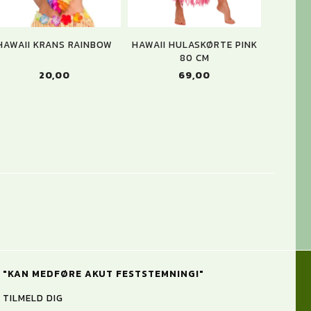
HAWAII KRANS RAINBOW
HAWAII HULASKØRTE PINK
HAWAII
80 CM
20,00
69,00
"KAN MEDFØRE AKUT FESTSTEMNING!"
TILMELD DIG