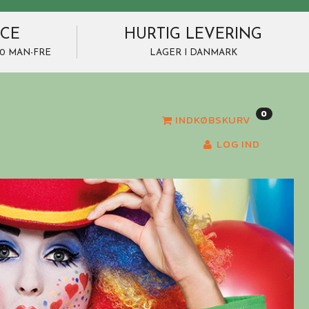
ICE
HURTIG LEVERING
7.00 MAN-FRE
LAGER I DANMARK
0
INDKØBSKURV
LOG IND