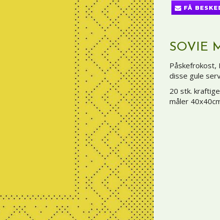
FÅ BESKE
SOVIE 
Påskefrokost, 
disse gule serv
20 stk. kraftig
måler 40x40c