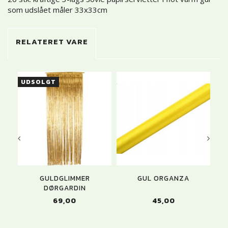
som udslået måler 33x33cm
RELATERET VARE
UDSOLGT
GULDGLIMMER
GUL ORGANZA
L
DØRGARDIN
69,00
45,00