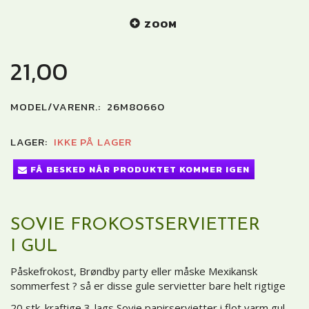
ZOOM
21,00
MODEL/VARENR.:
26M80660
LAGER:
IKKE PÅ LAGER
FÅ BESKED NÅR PRODUKTET KOMMER IGEN
SOVIE FROKOSTSERVIETTER
I GUL
Påskefrokost, Brøndby party eller måske Mexikansk
sommerfest ? så er disse gule servietter bare helt rigtige
20 stk. kraftige 3-lags Sovie papirservietter i flot varm gul