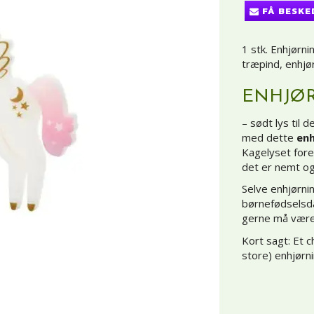
FÅ BESKE
1 stk. Enhjørni
træpind, enhjø
ENHJØR
– sødt lys til
med dette
enh
Kagelyset fore
det er nemt og 
Selve enhjørni
børnefødselsda
gerne må være 
Kort sagt: Et 
store) enhjørni