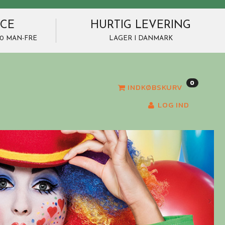
ICE
HURTIG LEVERING
7.00 MAN-FRE
LAGER I DANMARK
0
INDKØBSKURV
LOG IND