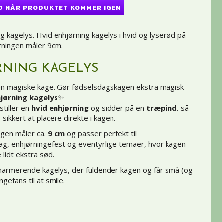
D NÅR PRODUKTET KOMMER IGEN
ng kagelys. Hvid enhjørning kagelys i hvid og lyserød på
rningen måler 9cm.
NING KAGELYS
 den magiske kage. Gør fødselsdagskagen ekstra magisk
jørning kagelys
✨
stiller en
hvid enhjørning
og sidder på en
træpind
, så
sikkert at placere direkte i kagen.
ngen måler ca.
9 cm
og passer perfekt til
g, enhjørningefest og eventyrlige temaer, hvor kagen
lidt ekstra sød.
charmerende kagelys, der fuldender kagen og får små (og
ngefans til at smile.