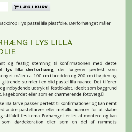
LÆG I KURV
ckdrop i lys pastel lilla plastfolie. Dørforhænget måler
HÆNG I LYS LILLA
OLIE
nt og festlig stemning til konfirmationen med dette
el lys lilla dørforhæng
, der fungerer perfekt som
ænget måler ca. 100 cm i bredden og 200 cm i højden og
 glitrende strimler i en blid pastel lilla nuance. Det tilfører
 og indbydende udtryk til festlokalet, ideelt som baggrund
t, kagebordet eller som en charmerende fotovæg.
se lilla farve passer perfekt til konfirmationer og kan nemt
 andre pastelfarver eller metallic nuancer for at skabe
g stilfuldt festtema. Forhænget er let at montere og kan
 som dørdekoration eller som en del af rummets