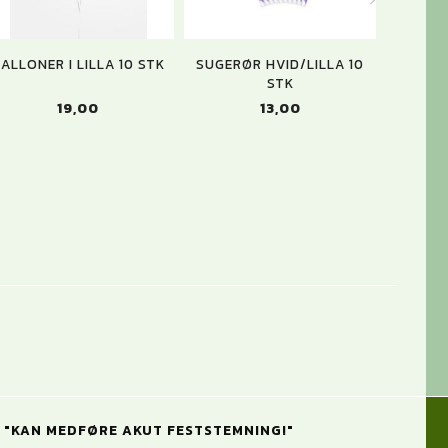
ALLONER I LILLA 10 STK
SUGERØR HVID/LILLA 10
FLAGBAN
STK
19,00
13,00
"KAN MEDFØRE AKUT FESTSTEMNING!"