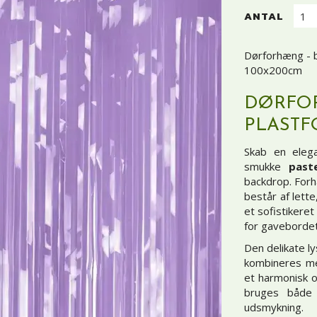
ANTAL
Dørforhæng - ba
100x200cm
DØRFOR
PLASTF
Skab en elega
smukke
past
backdrop. Forh
består af lette,
et sofistikeret
for gaveborde
Den delikate ly
kombineres med
et harmonisk o
bruges både
udsmykning.