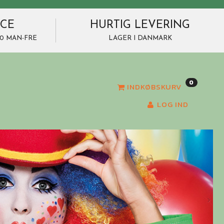
ICE
HURTIG LEVERING
7.00 MAN-FRE
LAGER I DANMARK
0
INDKØBSKURV
LOG IND