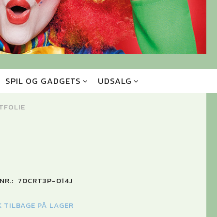
SPIL OG GADGETS
UDSALG
TFOLIE
NR.:
70CRT3P-014J
K TILBAGE PÅ LAGER