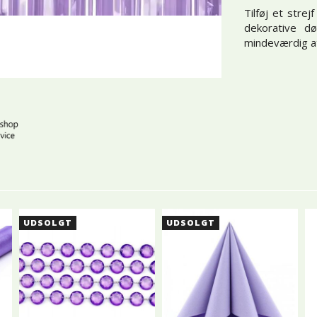
Tilføj et stre
dekorative d
mindeværdig a
UDSOLGT
UDSOLGT