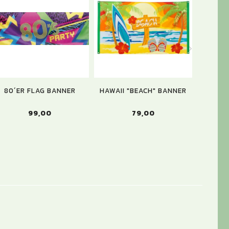
80´ER FLAG BANNER
HAWAII "BEACH" BANNER
METAL
99,00
79,00