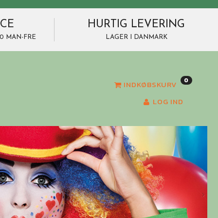
ICE
HURTIG LEVERING
7.00 MAN-FRE
LAGER I DANMARK
0
INDKØBSKURV
LOG IND