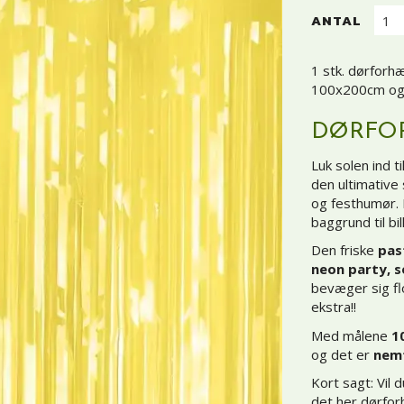
ANTAL
1 stk. dørforhæ
100x200cm og 
DØRFOR
Luk solen ind t
den ultimative 
og festhumør.
baggrund til bil
Den friske
pas
neon party, 
bevæger sig flo
ekstra!!
Med målene
1
og det er
nemt
Kort sagt: Vil 
det her dørfor