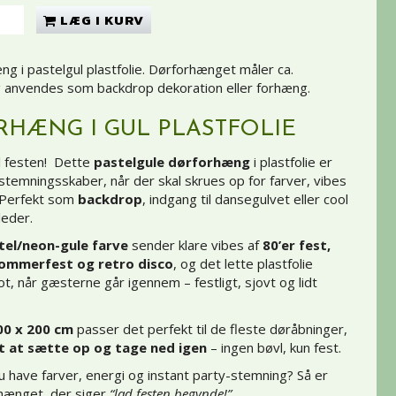
LÆG I KURV
ng i pastelgul plastfolie. Dørforhænget måler ca.
anvendes som backdrop dekoration eller forhæng.
HÆNG I GUL PLASTFOLIE
il festen! Dette
pastelgule dørforhæng
i plastfolie er
stemningsskaber, når der skal skrues op for farver, vibes
 Perfekt som
backdrop
, indgang til dansegulvet eller cool
leder.
tel/neon-gule farve
sender klare vibes af
80’er fest,
sommerfest og retro disco
, og det lette plastfolie
t, når gæsterne går igennem – festligt, sjovt og lidt
00 x 200 cm
passer det perfekt til de fleste døråbninger,
 at sætte op og tage ned igen
– ingen bøvl, kun fest.
du have farver, energi og instant party-stemning? Så er
hænget, der siger
“lad festen begynde!”