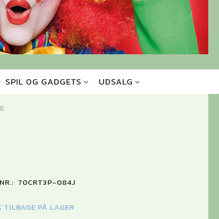
SPIL OG GADGETS
UDSALG
E
NR.:
70CRT3P-084J
K TILBAGE PÅ LAGER