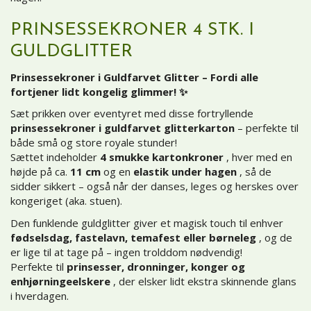
PRINSESSEKRONER 4 STK. I
GULDGLITTER
Prinsessekroner i Guldfarvet Glitter – Fordi alle
fortjener lidt kongelig glimmer! ✨
Sæt prikken over eventyret med disse fortryllende
prinsessekroner i guldfarvet glitterkarton
– perfekte til
både små og store royale stunder!
Sættet indeholder
4 smukke kartonkroner
, hver med en
højde på ca.
11 cm
og en
elastik under hagen
, så de
sidder sikkert – også når der danses, leges og herskes over
kongeriget (aka. stuen).
Den funklende guldglitter giver et magisk touch til enhver
fødselsdag, fastelavn, temafest eller børneleg
, og de
er lige til at tage på – ingen trolddom nødvendig!
Perfekte til
prinsesser, dronninger, konger og
enhjørningeelskere
, der elsker lidt ekstra skinnende glans
i hverdagen.