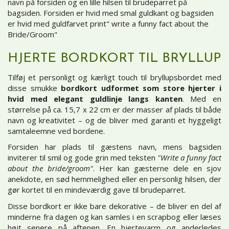
navn på forsiden og en lille hilsen til brudeparret på
bagsiden. Forsiden er hvid med smal guldkant og bagsiden
er hvid med guldfarvet print" write a funny fact about the
Bride/Groom"
HJERTE BORDKORT TIL BRYLLUP
Tilføj et personligt og kærligt touch til bryllupsbordet med
disse smukke
bordkort udformet som store hjerter i
hvid med elegant guldlinje langs kanten
. Med en
størrelse på ca. 15,7 x 22 cm er der masser af plads til både
navn og kreativitet – og de bliver med garanti et hyggeligt
samtaleemne ved bordene.
Forsiden har plads til gæstens navn, mens bagsiden
inviterer til smil og gode grin med teksten
"Write a funny fact
about the bride/groom"
. Her kan gæsterne dele en sjov
anekdote, en sød hemmelighed eller en personlig hilsen, der
gør kortet til en mindeværdig gave til brudeparret.
Disse bordkort er ikke bare dekorative – de bliver en del af
minderne fra dagen og kan samles i en scrapbog eller læses
højt senere på aftenen. En hjertevarm og anderledes