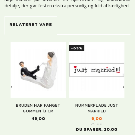
detalje, der gør festen ekstra personlig og fuld af kærlighed.
RELATERET VARE
-69%
BRUDEN HAR FANGET
NUMMERPLADE JUST
GU
GOMMEN 13 CM
MARRIED
49,00
9,00
29,00
DU SPARER:
20,00