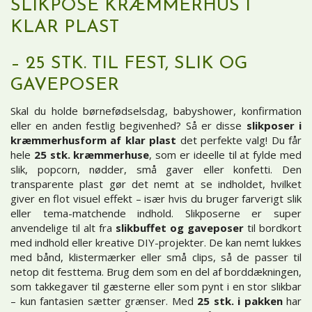
SLIKPOSE KRÆMMERHUS I
KLAR PLAST
– 25 STK. TIL FEST, SLIK OG
GAVEPOSER
Skal du holde børnefødselsdag, babyshower, konfirmation
eller en anden festlig begivenhed? Så er disse
slikposer i
kræmmerhusform af klar plast
det perfekte valg! Du får
hele
25 stk. kræmmerhuse
, som er ideelle til at fylde med
slik, popcorn, nødder, små gaver eller konfetti. Den
transparente plast gør det nemt at se indholdet, hvilket
giver en flot visuel effekt – især hvis du bruger farverigt slik
eller tema-matchende indhold. Slikposerne er super
anvendelige til alt fra
slikbuffet og gaveposer
til bordkort
med indhold eller kreative DIY-projekter. De kan nemt lukkes
med bånd, klistermærker eller små clips, så de passer til
netop dit festtema. Brug dem som en del af borddækningen,
som takkegaver til gæsterne eller som pynt i en stor slikbar
– kun fantasien sætter grænser. Med
25 stk. i pakken
har