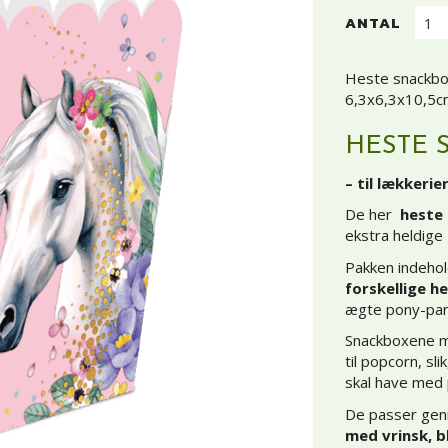
ANTAL
Heste snackbox
6,3x6,3x10,5cm
HESTE 
– til lækker
De her
heste
ekstra heldige
Pakken indeho
forskellige h
ægte pony-par
Snackboxene 
til popcorn, sl
skal have med 
De passer genia
med vrinsk, 