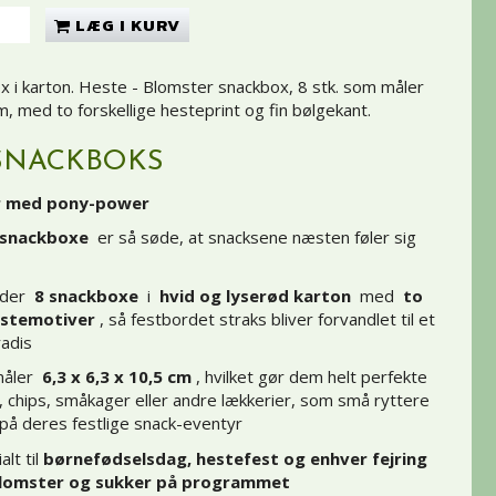
LÆG I KURV
 i karton. Heste - Blomster snackbox, 8 stk. som måler
, med to forskellige hesteprint og fin bølgekant.
SNACKBOKS
ier med pony-power
 snackboxe
er så søde, at snacksene næsten føler sig
lder
8 snackboxe
i
hvid og lyserød karton
med
to
estemotiver
, så festbordet straks bliver forvandlet til et
adis
måler
6,3 x 6,3 x 10,5 cm
, hvilket gør dem helt perfekte
ik, chips, småkager eller andre lækkerier, som små ryttere
på deres festlige snack-eventyr
lt til
børnefødselsdag, hestefest og enhver fejring
blomster og sukker på programmet