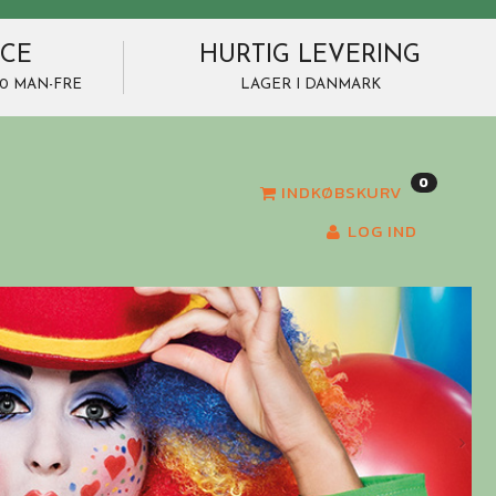
ICE
HURTIG LEVERING
7.00 MAN-FRE
LAGER I DANMARK
0
INDKØBSKURV
LOG IND