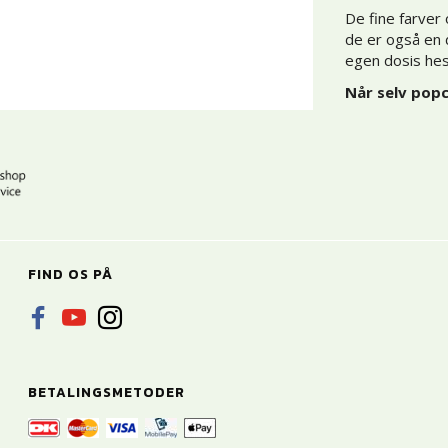
De fine farver
de er også en d
egen dosis he
Når selv popc
FIND OS PÅ
BETALINGSMETODER