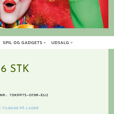
SPIL OG GADGETS
UDSALG
6 STK
NR.:
70KPP75-019R-EU2
K TILBAGE PÅ LAGER