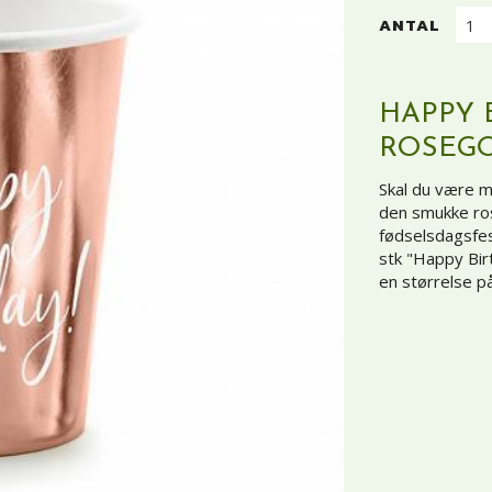
ANTAL
HAPPY 
ROSEGO
Skal du være m
den smukke ros
fødselsdagsfes
stk "Happy Bir
en størrelse p