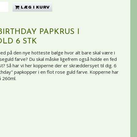
LÆG I KURV
BIRTHDAY PAPKRUS I
LD 6 STK
ed på den nye hotteste bølge hvor alt bare skal være i
eguld farve? Du skal måske ligefrem også holde en fed
t? Så har vi her kopperne der er skræddersyet til dig. 6
thday" papkopper i en flot rose guld farve. Kopperne har
å 260ml.