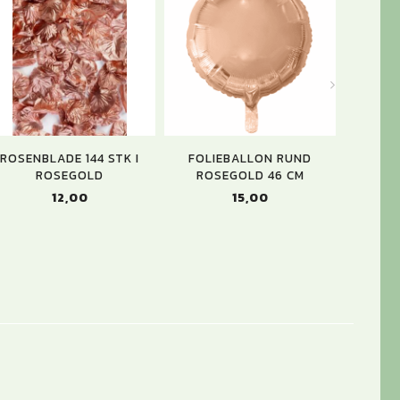
ROSENBLADE 144 STK I
FOLIEBALLON RUND
FOLIE
ROSEGOLD
ROSEGOLD 46 CM
ROS
12,00
15,00