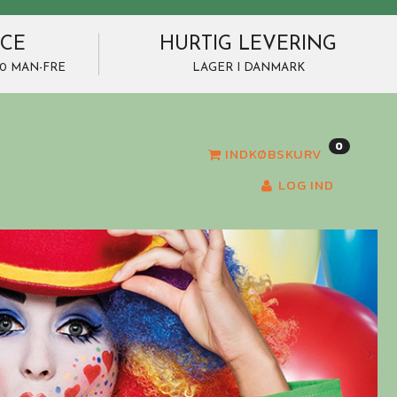
ICE
HURTIG LEVERING
7.00 MAN-FRE
LAGER I DANMARK
0
INDKØBSKURV
LOG IND