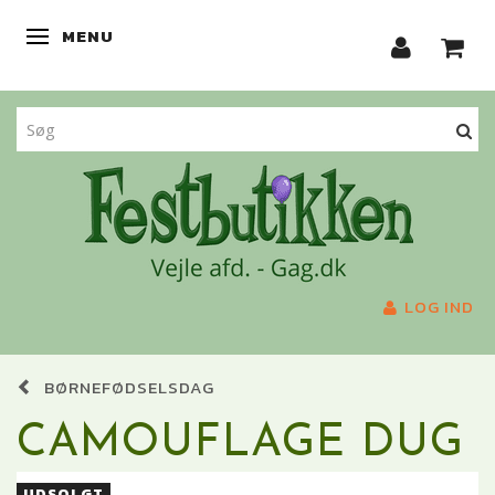
MENU
SKIFTE NAVIGATION
LOG IND
BØRNEFØDSELSDAG
CAMOUFLAGE DUG
UDSOLGT