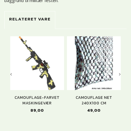
baggrund til militær festen.
RELATERET VARE
CAMOUFLAGE-FARVET
CAMOUFLAGE NET
CA
MASKINGEVÆR
240X100 CM
89,00
49,00